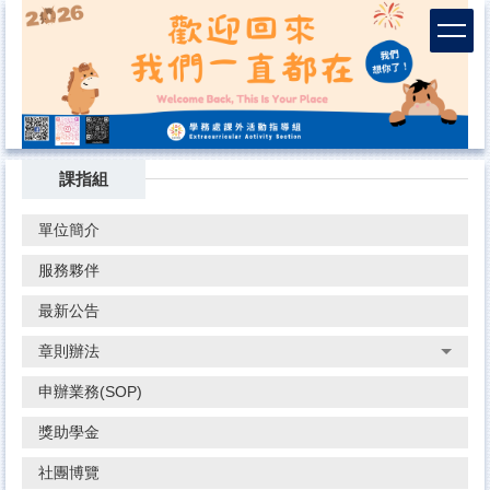
跳
到
主
要
內
容
區
課指組
單位簡介
服務夥伴
最新公告
章則辦法
申辦業務(SOP)
獎助學金
社團博覽