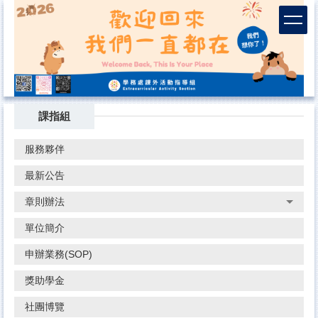
跳
到
主
要
內
容
區
課指組
服務夥伴
最新公告
章則辦法
單位簡介
申辦業務(SOP)
獎助學金
社團博覽