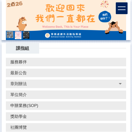
跳
到
主
要
內
容
區
課指組
服務夥伴
最新公告
章則辦法
單位簡介
申辦業務(SOP)
獎助學金
社團博覽