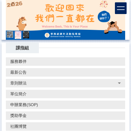
跳
到
主
要
內
容
區
課指組
服務夥伴
最新公告
章則辦法
單位簡介
申辦業務(SOP)
獎助學金
社團博覽