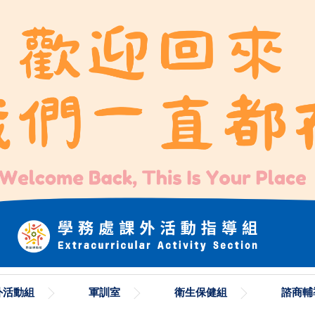
外活動組
軍訓室
衛生保健組
諮商輔