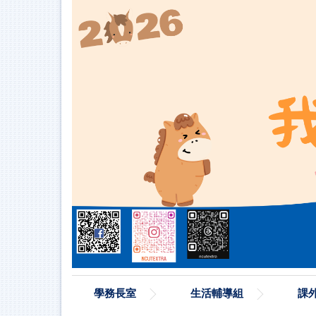
跳
到
主
要
內
容
區
學務長室
生活輔導組
課