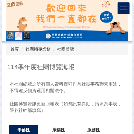
跳
到
主
要
內
容
區
首頁
社團輔導業務
社團博覽
114學年度社團博覽海報
本社團總覽之所有個人資料僅可作為社團事務聯繫用途，
不得違反個資運用相關法令。
社團博覽資訊更新回報表（如資訊有異動，請填寫本表，
限各社幹部填寫）
學藝性
康樂性
服務性