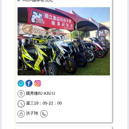
國秀樓B2-KB211
三18：00-22：00
週
洪子翔