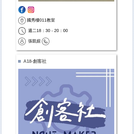
國秀樓011教室
週二
18：30 - 20：00
張凱媗
A18-創客社