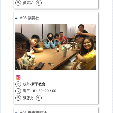
吳宗祐
A03-福音社
校外-新平教會
週三 18：30~20：00
張恩光
A05-機車研究社