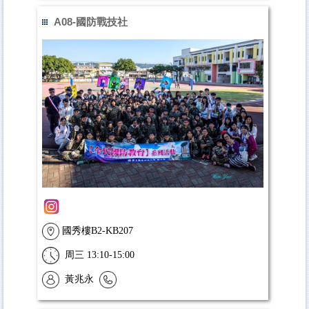
A08-國防戰技社
國秀樓B2-KB207
周三 13:10-15:00
黃兆永