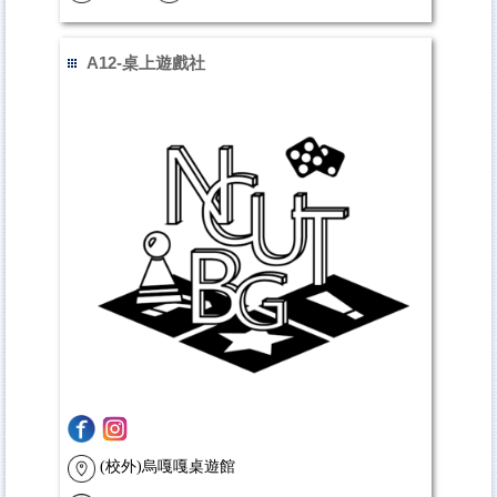
A12-桌上遊戲社
(校外)烏嘎嘎桌遊館