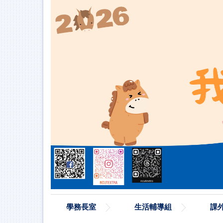
跳
到
主
要
內
容
區
學務長室
生活輔導組
課