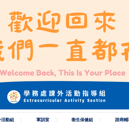
外活動組
軍訓室
衛生保健組
諮商輔