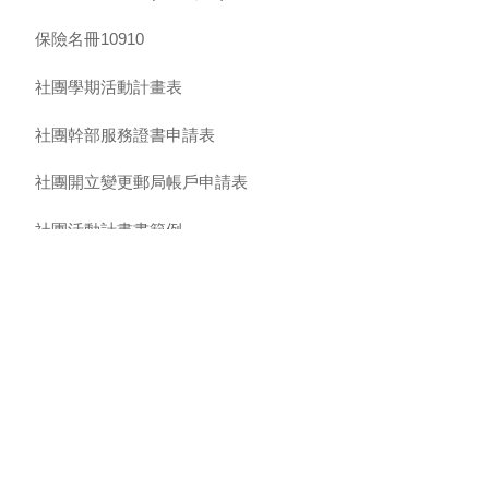
保險名冊10910
社團學期活動計畫表
社團幹部服務證書申請表
社團開立變更郵局帳戶申請表
社團活動計畫書範例
社團空間使用調查表
組
ce of Student Affairs -
Extracurricular Activity Section
時間：週一至週五 08:30─17:00 暑假上班時間：週一至週四 08:30─17:
、2331~2335、2340
傳真：(04)
23923390
統一編號：57301337