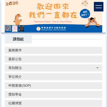
跳
到
主
要
內
容
區
課指組
服務夥伴
最新公告
章則辦法
單位簡介
申辦業務(SOP)
獎助學金
社團博覽