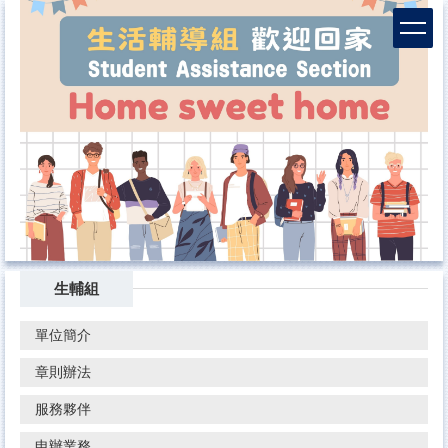
跳
到
主
要
內
容
區
生輔組
單位簡介
章則辦法
服務夥伴
申辦業務