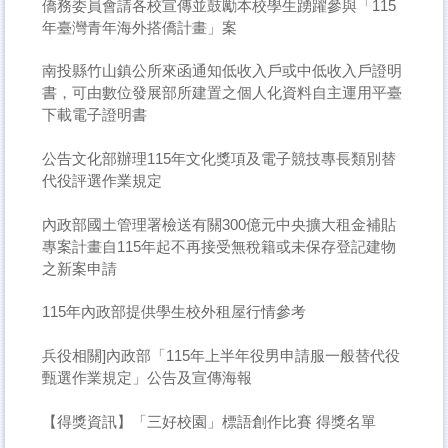
僑務委員會請各校宣傳並鼓勵本校學生踴躍參與「115
年臺灣青年海外搭僑計畫」案
南投縣竹山鎮公所來函通知低收入戶或中低收入戶證明
書，可由數位發展部所建置之個人化資料自主運用平臺
下載電子證明書
公告文化部辦理115年文化獎項及電子競技專長類別替
代役評選作業規定
內政部國土管理署檢送有關300億元中央擴大租金補貼
專案計畫自115年起不再接受無稅籍或未保存登記建物
之新案申請
115年內政部提供學生校外租屋行情參考
兵役相關]內政部「115年上半年役男申請服一般替代役
甄選作業規定」公告及宣傳海報
【得獎資訊】「三好校園」標語創作比賽 得獎名單