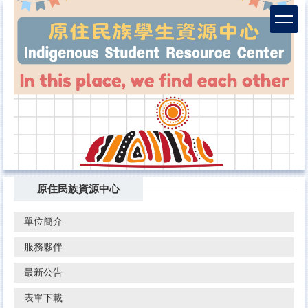
跳
到
主
要
內
容
區
原住民族資源中心
單位簡介
服務夥伴
最新公告
表單下載