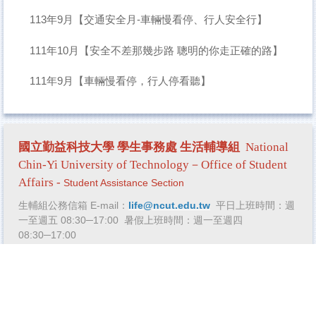
113年9月【交通安全月-車輛慢看停、行人安全行】
111年10月【安全不差那幾步路 聰明的你走正確的路】
111年9月【車輛慢看停，行人停看聽】
國立勤益科技大學 學生事務處
生活輔導組
National
Chin-Yi University of Technology－Office of Student
Affairs -
Student Assistance Section
生輔組公務信箱 E-mail：
life@ncut.edu.tw
平日上班時間：週
一至週五 08:30─17:00 暑假上班時間：週一至週四
08:30─17:00
生輔組聯絡電話：(04)23924505 分機 2320(組長)、
2321~2326 傳真：(04)23930691 統一編號：
57301337
地址：411030臺中市太平區坪林里中山路二段57號 青永館6樓