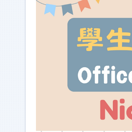
跳
到
主
要
內
容
區