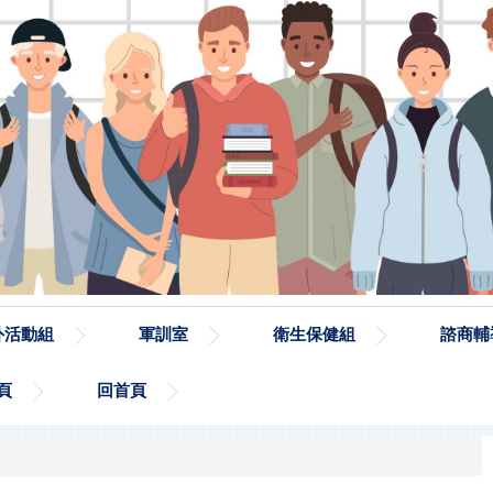
外活動組
軍訓室
衛生保健組
諮商輔
頁
回首頁