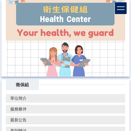
跳
到
主
要
內
容
區
衛保組
單位簡介
服務夥伴
最新公告
章則辦法