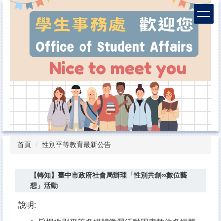
跳
到
主
要
內
容
區
首頁
性別平等教育最新公告
【轉知】臺中市政府社會局辦理「性別共創∞數位藝
想」活動
說明
: