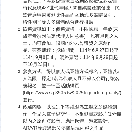
旨揭性別平等多媒體徵選活動因應數位多媒體
時代及現今
Z
世代年輕人間自媒體產業發達，民
眾普遍容易被趣味性高的互動式多媒體吸引，
將性別平等與多媒體結合進行推廣。
徵選資訊如下：參選資格：不限國籍、年齡
(
未
成年者須附法定代理人同意書
)
，凡有興趣之人
士，均可參加。限國內外未曾獲獎之原創作
品。競賽期程：投稿期間：
114
年
6
月
27
日起至
114
年
9
月
8
日止。網路票選：
114
年
9
月
29
日起
至
10
月
23
日止。
參賽方式：得以個人或團體方式報名，團體以
3
人為限，擇定
1
名為代表人且不得以公司行號名
義報名，並一律至活動網頁
(https://www.sgf3535.tw/2025tcgenderequality/)
進行。
徵選內容：以性別平等議題為主題之多媒體創
作。作品以電子檔交件，不限動畫或影片
(1
分鐘
以內之原創短影音、應用軟體、遊戲設計、
AR/VR
等透過數位傳播呈現內容之作品。