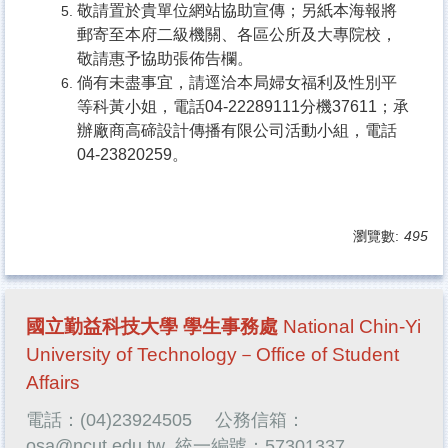
敬請置於貴單位網站協助宣傳；另紙本海報將
郵寄至本府二級機關、各區公所及大專院校，
敬請惠予協助張佈告欄。
倘有未盡事宜，請逕洽本局婦女福利及性別平
等科黃小姐，電話
04-22289111
分機
37611
；承
辦廠商高碲設計傳播有限公司活動小組，電話
04-23820259
。
瀏覽數:
495
國立勤益科技大學 學生事務處
National Chin-Yi
University of Technology－Office of Student
Affairs
電話：(04)23924505
公務信箱：
osa@ncut.edu.tw
統一編號：57301337