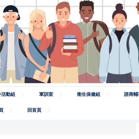
外活動組
軍訓室
衛生保健組
諮商輔
頁
回首頁