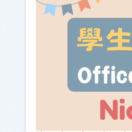
跳
到
主
要
內
容
區