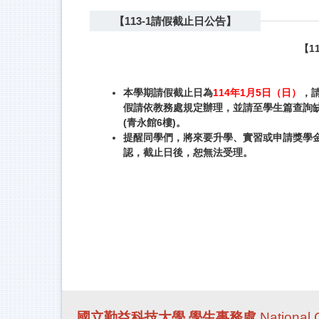
【113-1請假截止日公告】
【1
本學期請假截止日為
114
年1月5日（日）
，
假請依教務處規定辦理，並請至學生篇查詢
(青永館6樓)。
提醒同學們，將來要升學、實習或申請獎學
認，截止日後，恕無法受理。
國立勤益科技大學 學生事務處
National 