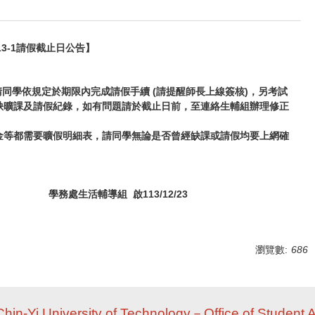
13-1請假截止日公告】
請同學依規定於期限內完成請假手續 (請提醒師長上線簽核)，另考試
缺曠課及請假紀錄，如有問題請於截止日前，至連絡生輔組辦理修正
金等都需要曠假明細表，請同學無論是否曾經缺課或請假均要上網確
學務處生活輔導組 啟113/12/23
瀏覽數:
686
Chin-Yi University of Technology－Office of Student A