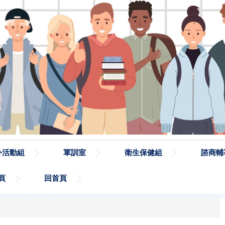
外活動組
軍訓室
衛生保健組
諮商輔
頁
回首頁