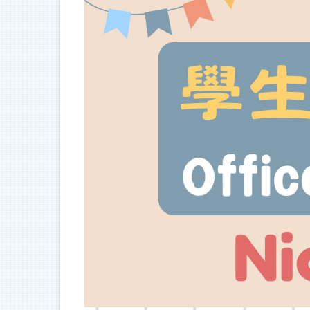
跳
到
主
要
內
容
區