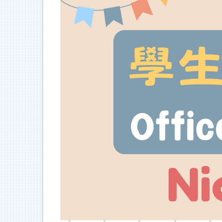
跳
到
主
要
內
容
區