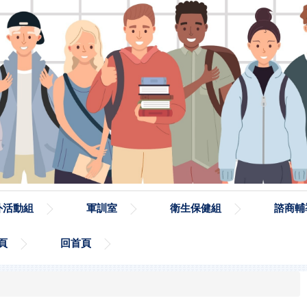
外活動組
軍訓室
衛生保健組
諮商輔
頁
回首頁