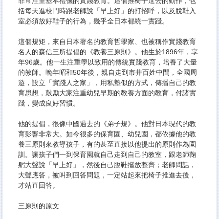
非常注重基本禮儀的實踐教育。這個推椅子進去的動作，包
括每天進校門時跟老師說「早上好」的打招呼，以及脫鞋入
室必須放好鞋子的行為，幾乎全日本都統一實踐。
這個規矩，來自日本著名的教育哲學家、也被稱作實踐教育
名人的森信三所提倡的《教養三原則》。他生於1896年，享
年96歲。他一生注重學以致用的傳統實踐教育，培養了大量
的教師。晚年昭和50年後，親自走到市井百姓中間，全國周
遊，設立「實踐人之家」，用私塾似的方式，傳播自己的教
育思想，鼓勵大家注重幼兒早期的教養方面的教育，付諸實
踐，變成良好習慣。
他的提倡，很像中國過去的《弟子規》。他對日本現代的教
育影響非常大。如今很多的保育園、幼兒園，都依據他的教
養三原則來教導孩子，有的甚至直接以他提出的原則作為園
訓。讓孩子們一到保育園就自己走到自己的教室，跟老師鞠
躬大聲說「早上好」，然後自己脫鞋擺放整齊；老師問話，
大聲應答，被叫到回答問題，一定站起來把椅子推進去後，
才站直回答。
三原則的原文