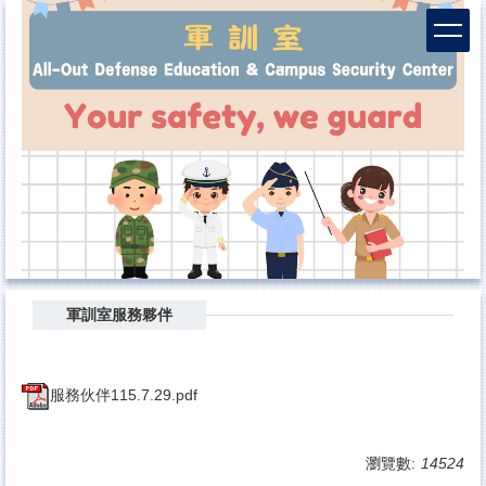
跳
到
主
要
內
容
區
軍訓室服務夥伴
服務伙伴115.7.29.pdf
瀏覽數:
14524